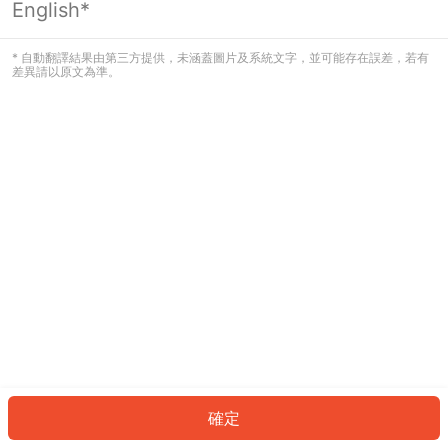
English*
發生錯誤！請登入並再試一次或回到主
頁。
* 自動翻譯結果由第三方提供，未涵蓋圖片及系統文字，並可能存在誤差，若有
差異請以原文為準。
登入
返回首頁
確定
ID: 14799e25fc8-fafc-4ebc-a567-40c2670fc8cd