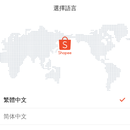
選擇語言
繁體中文
简体中文
頁面無法顯示