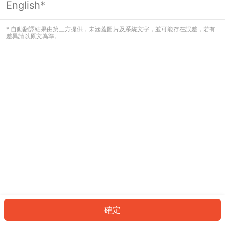
English*
發生錯誤！請登入並再試一次或回到主
頁。
* 自動翻譯結果由第三方提供，未涵蓋圖片及系統文字，並可能存在誤差，若有
差異請以原文為準。
登入
返回首頁
確定
ID: 44201343bc4-17f9-4936-8109-f127419e8727