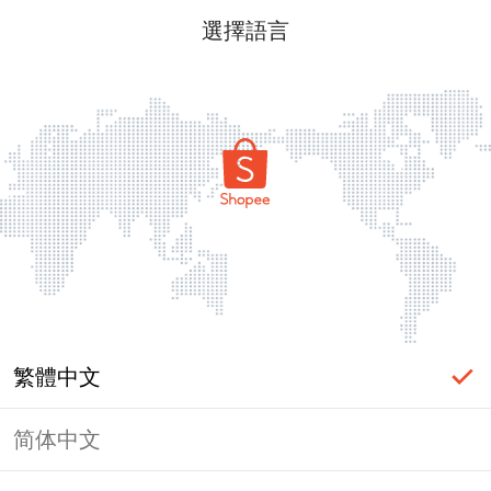
選擇語言
繁體中文
简体中文
頁面無法顯示