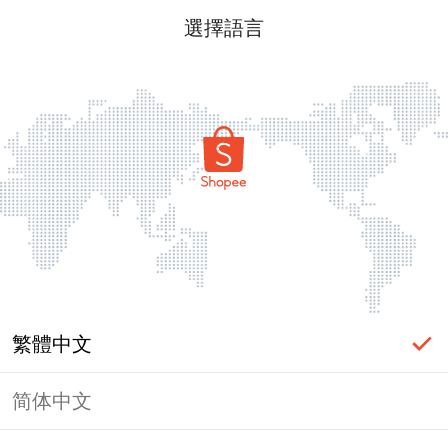
選擇語言
繁體中文
简体中文
頁面無法顯示