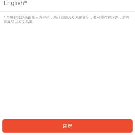
English*
發生錯誤！請登入並再試一次或回到主
頁。
* 自動翻譯結果由第三方提供，未涵蓋圖片及系統文字，並可能存在誤差，若有
差異請以原文為準。
登入
返回首頁
確定
ID: 94872351b6e-2668-44b2-87f8-9361e0fd4836