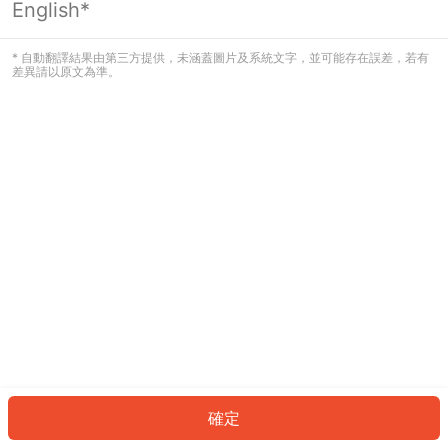
English*
發生錯誤！請登入並再試一次或回到主
頁。
* 自動翻譯結果由第三方提供，未涵蓋圖片及系統文字，並可能存在誤差，若有
差異請以原文為準。
登入
返回首頁
確定
ID: 91249c8fe23-04c6-4e04-a6b9-59867c06d7dd