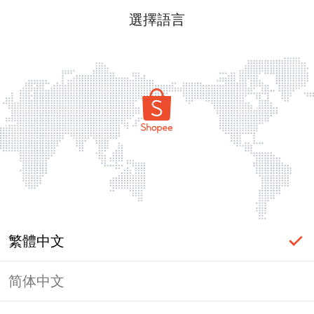
選擇語言
繁體中文
简体中文
頁面無法顯示