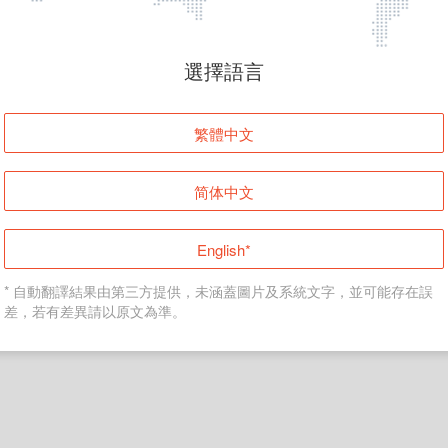
頁面無法顯示
選擇語言
發生錯誤！請登入並再試一次或回到主頁。
繁體中文
登入
简体中文
返回首頁
English*
* 自動翻譯結果由第三方提供，未涵蓋圖片及系統文字，並可能存在誤
差，若有差異請以原文為準。