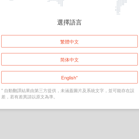
頁面無法顯示
選擇語言
發生錯誤！請登入並再試一次或回到主頁。
繁體中文
登入
简体中文
返回首頁
English*
* 自動翻譯結果由第三方提供，未涵蓋圖片及系統文字，並可能存在誤
差，若有差異請以原文為準。