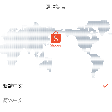
選擇語言
繁體中文
简体中文
頁面無法顯示