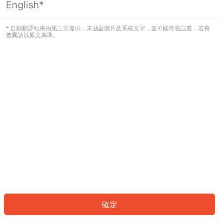
English*
發生錯誤！請登入並再試一次或回到主
頁。
* 自動翻譯結果由第三方提供，未涵蓋圖片及系統文字，並可能存在誤差，若有
差異請以原文為準。
登入
返回首頁
確定
ID: 48379687730-cb51-4d79-a3d5-66590a44d30b