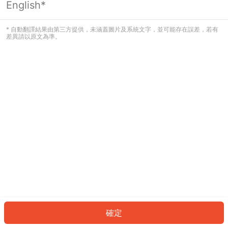
English*
發生錯誤！請登入並再試一次或回到主
頁。
* 自動翻譯結果由第三方提供，未涵蓋圖片及系統文字，並可能存在誤差，若有
差異請以原文為準。
登入
返回首頁
確定
ID: 226ad175579-5873-4808-885f-16fd1b3bbbf3