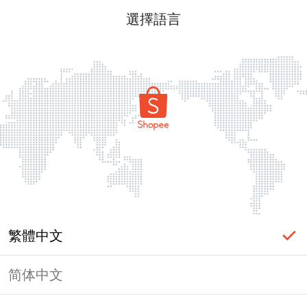
選擇語言
繁體中文
简体中文
頁面無法顯示