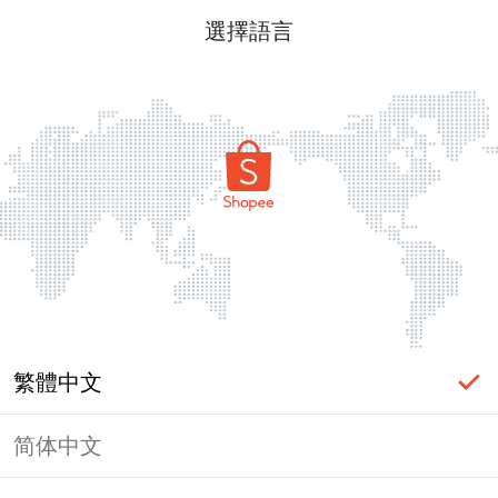
選擇語言
繁體中文
简体中文
頁面無法顯示