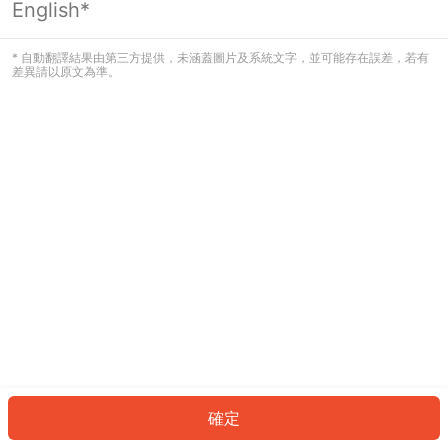
English*
發生錯誤！請登入並再試一次或回到主
頁。
* 自動翻譯結果由第三方提供，未涵蓋圖片及系統文字，並可能存在誤差，若有
差異請以原文為準。
登入
返回首頁
確定
ID: 750f92734f9-e894-4216-a341-a4be49a8c73a