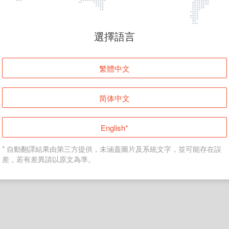
頁面無法顯示
選擇語言
發生錯誤！請登入並再試一次或回到主頁。
繁體中文
登入
简体中文
返回首頁
English*
* 自動翻譯結果由第三方提供，未涵蓋圖片及系統文字，並可能存在誤
差，若有差異請以原文為準。