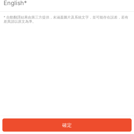
English*
發生錯誤！請登入並再試一次或回到主
頁。
* 自動翻譯結果由第三方提供，未涵蓋圖片及系統文字，並可能存在誤差，若有
差異請以原文為準。
登入
返回首頁
確定
ID: 248e8437931-1287-4f21-ad65-e738b32d28f4