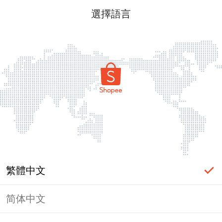
選擇語言
繁體中文
简体中文
頁面無法顯示