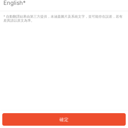
English*
發生錯誤！請登入並再試一次或回到主
頁。
* 自動翻譯結果由第三方提供，未涵蓋圖片及系統文字，並可能存在誤差，若有
差異請以原文為準。
登入
返回首頁
確定
ID: 4695d32c8aa-efcb-4625-93bf-8d08baf5e9d0