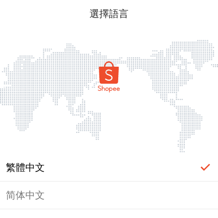
選擇語言
繁體中文
简体中文
頁面無法顯示