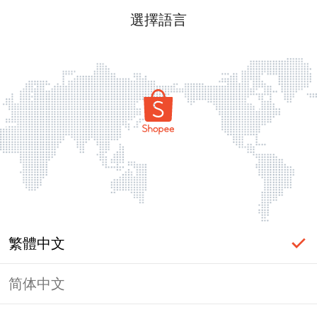
選擇語言
繁體中文
简体中文
頁面無法顯示