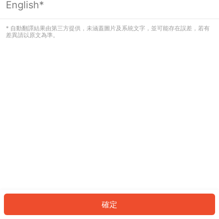
English*
發生錯誤！請登入並再試一次或回到主
頁。
* 自動翻譯結果由第三方提供，未涵蓋圖片及系統文字，並可能存在誤差，若有
差異請以原文為準。
登入
返回首頁
確定
ID: 172df496b63-7b74-4d0a-9327-07d548a905bf