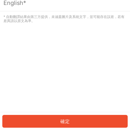
English*
發生錯誤！請登入並再試一次或回到主
頁。
* 自動翻譯結果由第三方提供，未涵蓋圖片及系統文字，並可能存在誤差，若有
差異請以原文為準。
登入
返回首頁
確定
ID: 151af3844e2-c175-40eb-ac22-5d6db25b4f29