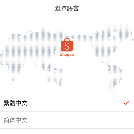
選擇語言
繁體中文
简体中文
頁面無法顯示