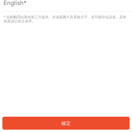
English*
發生錯誤！請登入並再試一次或回到主
頁。
* 自動翻譯結果由第三方提供，未涵蓋圖片及系統文字，並可能存在誤差，若有
差異請以原文為準。
登入
返回首頁
確定
ID: 6295d640b3c-5e33-442e-b99b-63b32c01550f