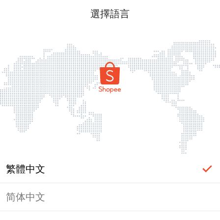
選擇語言
繁體中文
简体中文
頁面無法顯示