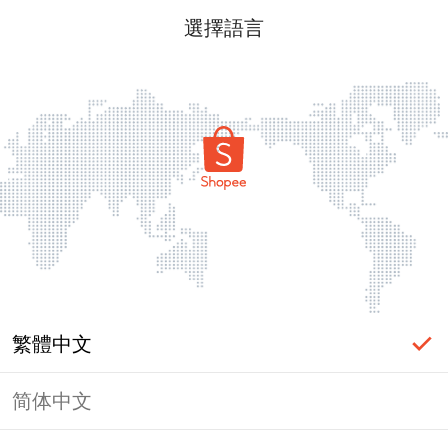
選擇語言
繁體中文
简体中文
頁面無法顯示