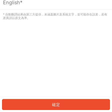
English*
發生錯誤！請登入並再試一次或回到主
頁。
* 自動翻譯結果由第三方提供，未涵蓋圖片及系統文字，並可能存在誤差，若有
差異請以原文為準。
登入
返回首頁
確定
ID: 862d4d864f1-3f0a-47e4-84f7-e404e2afbc0c