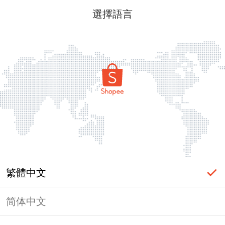
選擇語言
繁體中文
简体中文
頁面無法顯示