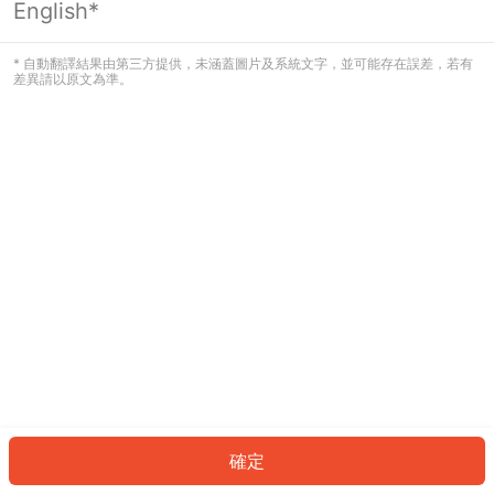
English*
發生錯誤！請登入並再試一次或回到主
頁。
* 自動翻譯結果由第三方提供，未涵蓋圖片及系統文字，並可能存在誤差，若有
差異請以原文為準。
登入
返回首頁
確定
ID: 341619ead1d-8593-4d57-9d5a-683c101be83d