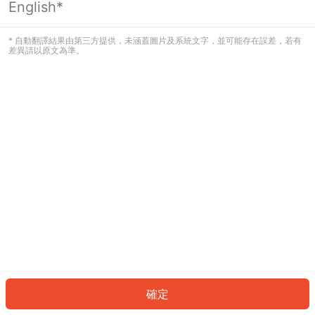
English*
發生錯誤！請登入並再試一次或回到主
頁。
* 自動翻譯結果由第三方提供，未涵蓋圖片及系統文字，並可能存在誤差，若有
差異請以原文為準。
登入
返回首頁
確定
ID: 420a9674dc0-60cd-49fb-b375-679fb462a3f5