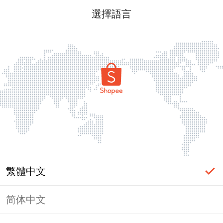
選擇語言
繁體中文
简体中文
頁面無法顯示