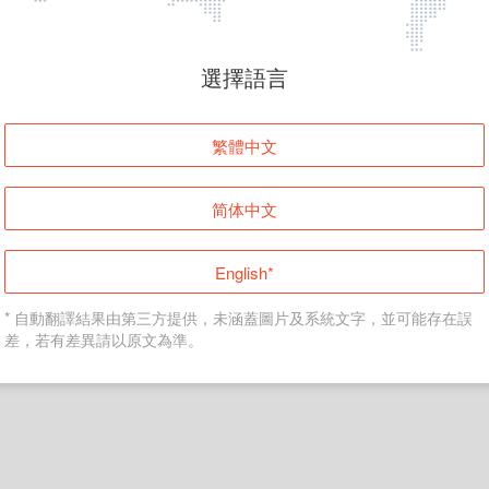
頁面無法顯示
選擇語言
發生錯誤！請登入並再試一次或回到主頁。
繁體中文
登入
简体中文
返回首頁
English*
* 自動翻譯結果由第三方提供，未涵蓋圖片及系統文字，並可能存在誤
差，若有差異請以原文為準。