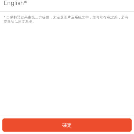
English*
發生錯誤！請登入並再試一次或回到主
頁。
* 自動翻譯結果由第三方提供，未涵蓋圖片及系統文字，並可能存在誤差，若有
差異請以原文為準。
登入
返回首頁
確定
ID: 4363fd73924-9670-4b1c-904a-5d568a3fed06