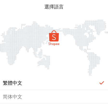
選擇語言
繁體中文
简体中文
頁面無法顯示