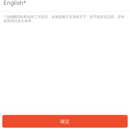
English*
發生錯誤！請登入並再試一次或回到主
頁。
* 自動翻譯結果由第三方提供，未涵蓋圖片及系統文字，並可能存在誤差，若有
差異請以原文為準。
登入
返回首頁
確定
ID: 211ef662414-ce36-4fad-bd23-b4b36295c70e