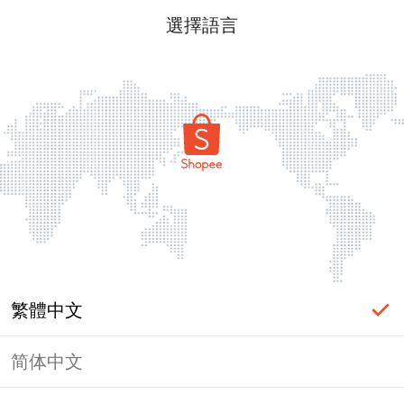
選擇語言
繁體中文
简体中文
頁面無法顯示