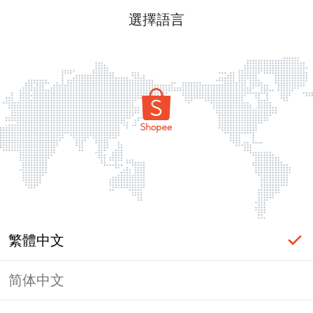
選擇語言
繁體中文
简体中文
頁面無法顯示