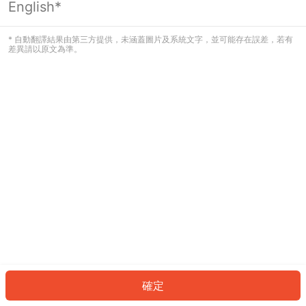
English*
發生錯誤！請登入並再試一次或回到主
頁。
* 自動翻譯結果由第三方提供，未涵蓋圖片及系統文字，並可能存在誤差，若有
差異請以原文為準。
登入
返回首頁
確定
ID: 351b8495b41-ed79-4da1-b2f7-c8ae47810063