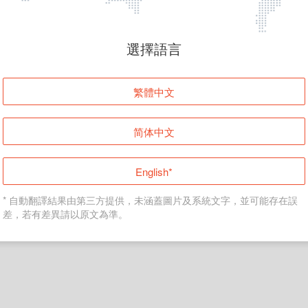
頁面無法顯示
選擇語言
發生錯誤！請登入並再試一次或回到主頁。
繁體中文
登入
简体中文
返回首頁
English*
* 自動翻譯結果由第三方提供，未涵蓋圖片及系統文字，並可能存在誤
差，若有差異請以原文為準。