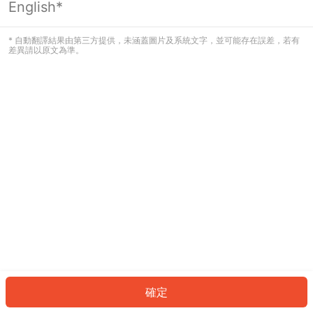
English*
發生錯誤！請登入並再試一次或回到主
頁。
* 自動翻譯結果由第三方提供，未涵蓋圖片及系統文字，並可能存在誤差，若有
差異請以原文為準。
登入
返回首頁
確定
ID: 451104ee017-cb22-49d2-98bf-77e152cbd53f