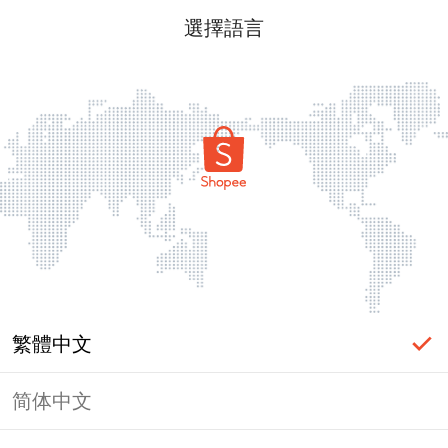
選擇語言
繁體中文
简体中文
頁面無法顯示