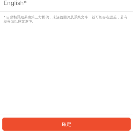
English*
發生錯誤！請登入並再試一次或回到主
頁。
* 自動翻譯結果由第三方提供，未涵蓋圖片及系統文字，並可能存在誤差，若有
差異請以原文為準。
登入
返回首頁
確定
ID: 5628637140-1249-498d-82d5-d677d768e9ef