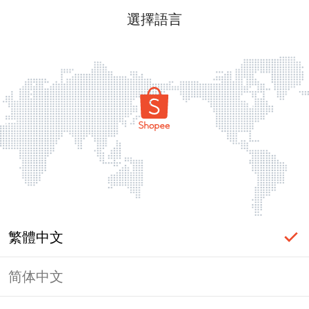
選擇語言
繁體中文
简体中文
頁面無法顯示