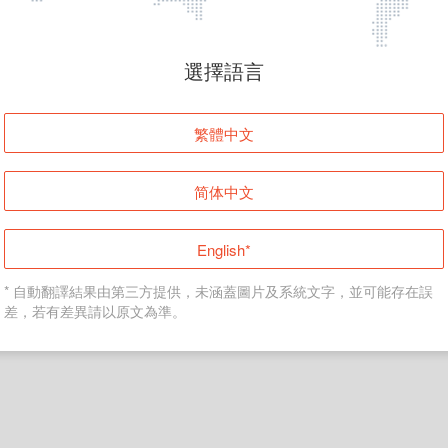
頁面無法顯示
選擇語言
發生錯誤！請登入並再試一次或回到主頁。
繁體中文
登入
简体中文
返回首頁
English*
* 自動翻譯結果由第三方提供，未涵蓋圖片及系統文字，並可能存在誤
差，若有差異請以原文為準。