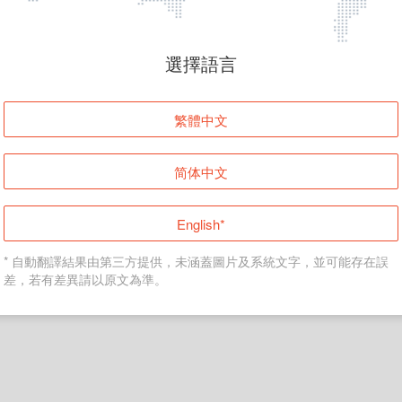
頁面無法顯示
選擇語言
發生錯誤！請登入並再試一次或回到主頁。
繁體中文
登入
简体中文
返回首頁
English*
* 自動翻譯結果由第三方提供，未涵蓋圖片及系統文字，並可能存在誤
差，若有差異請以原文為準。