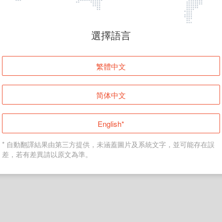
頁面無法顯示
選擇語言
發生錯誤！請登入並再試一次或回到主頁。
繁體中文
登入
简体中文
返回首頁
English*
* 自動翻譯結果由第三方提供，未涵蓋圖片及系統文字，並可能存在誤
差，若有差異請以原文為準。