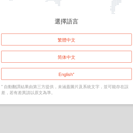
頁面無法顯示
選擇語言
發生錯誤！請登入並再試一次或回到主頁。
繁體中文
登入
简体中文
返回首頁
English*
* 自動翻譯結果由第三方提供，未涵蓋圖片及系統文字，並可能存在誤
差，若有差異請以原文為準。