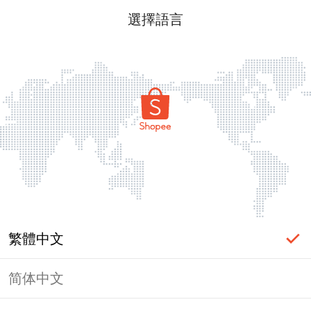
選擇語言
繁體中文
简体中文
頁面無法顯示