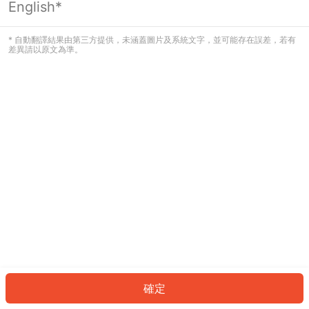
English*
發生錯誤！請登入並再試一次或回到主
頁。
* 自動翻譯結果由第三方提供，未涵蓋圖片及系統文字，並可能存在誤差，若有
差異請以原文為準。
登入
返回首頁
確定
ID: 7885da7ab48-4135-488c-aa5d-e6fb4b7bfa70