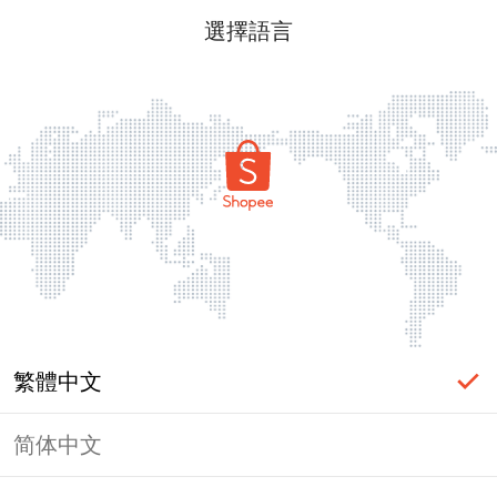
選擇語言
繁體中文
简体中文
頁面無法顯示