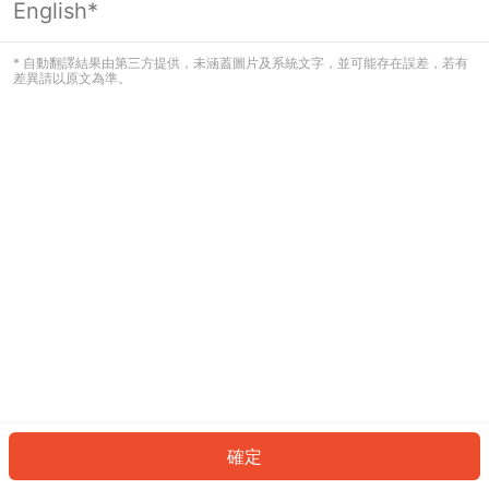
English*
發生錯誤！請登入並再試一次或回到主
頁。
* 自動翻譯結果由第三方提供，未涵蓋圖片及系統文字，並可能存在誤差，若有
差異請以原文為準。
登入
返回首頁
確定
ID: 18178d9adf6-4285-45aa-b5e2-8df8b0485aa0