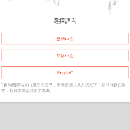
頁面無法顯示
選擇語言
發生錯誤！請登入並再試一次或回到主頁。
繁體中文
登入
简体中文
返回首頁
English*
* 自動翻譯結果由第三方提供，未涵蓋圖片及系統文字，並可能存在誤
差，若有差異請以原文為準。