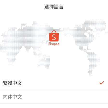
選擇語言
繁體中文
简体中文
頁面無法顯示