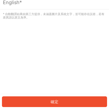
English*
發生錯誤！請登入並再試一次或回到主
頁。
* 自動翻譯結果由第三方提供，未涵蓋圖片及系統文字，並可能存在誤差，若有
差異請以原文為準。
登入
返回首頁
確定
ID: 2951ce0c62c-3cdd-4cb7-82b9-897db4d1e355