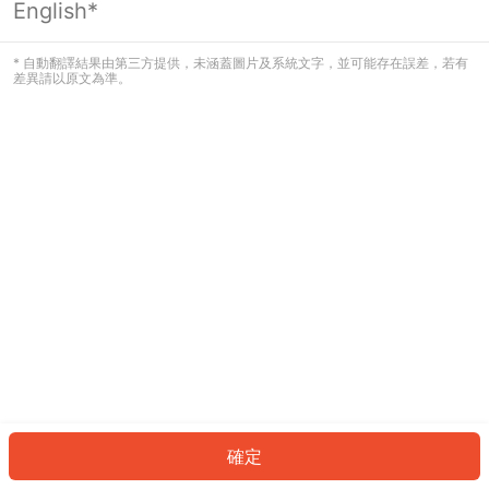
English*
發生錯誤！請登入並再試一次或回到主
頁。
* 自動翻譯結果由第三方提供，未涵蓋圖片及系統文字，並可能存在誤差，若有
差異請以原文為準。
登入
返回首頁
確定
ID: 52750331495-d9f7-4d0d-bce6-dcecb5bba0a8