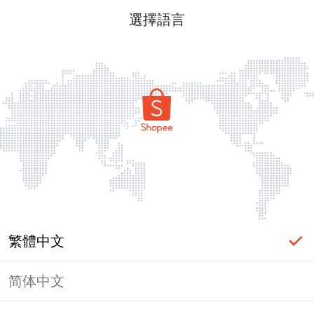
選擇語言
繁體中文
简体中文
頁面無法顯示