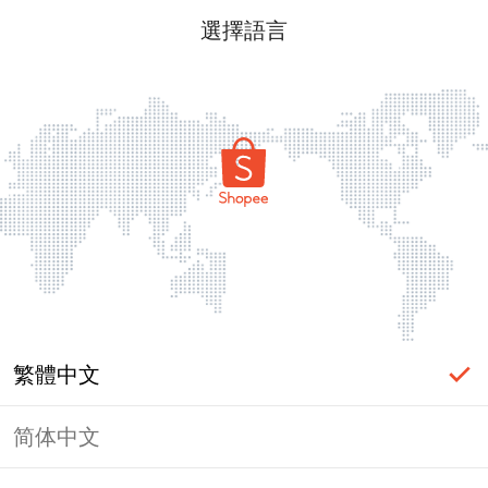
選擇語言
繁體中文
简体中文
頁面無法顯示