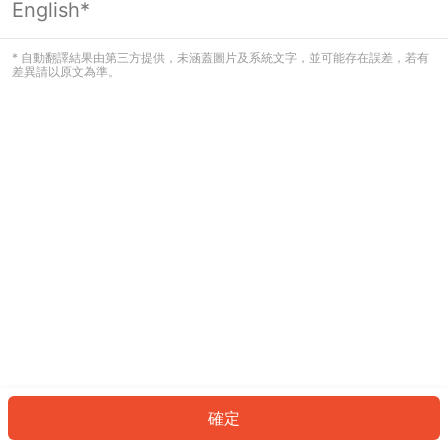
English*
發生錯誤！請登入並再試一次或回到主
頁。
* 自動翻譯結果由第三方提供，未涵蓋圖片及系統文字，並可能存在誤差，若有
差異請以原文為準。
登入
返回首頁
確定
ID: 788dac6dd25-7360-402a-b453-397277116bac