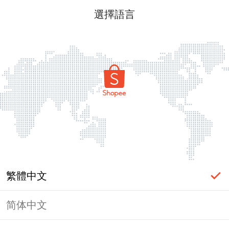
選擇語言
繁體中文
简体中文
頁面無法顯示