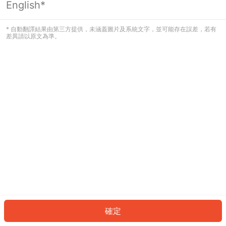
English*
發生錯誤！請登入並再試一次或回到主
頁。
* 自動翻譯結果由第三方提供，未涵蓋圖片及系統文字，並可能存在誤差，若有
差異請以原文為準。
登入
返回首頁
確定
ID: 2557a08d225-afdc-4935-a1ae-3192f312ff75