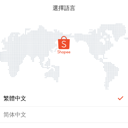
選擇語言
繁體中文
简体中文
頁面無法顯示