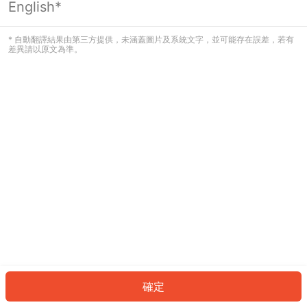
English*
發生錯誤！請登入並再試一次或回到主
頁。
* 自動翻譯結果由第三方提供，未涵蓋圖片及系統文字，並可能存在誤差，若有
差異請以原文為準。
登入
返回首頁
確定
ID: 2459d91f232-c87a-48b1-8227-c9f054689510