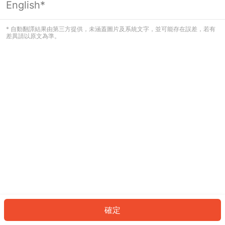
English*
發生錯誤！請登入並再試一次或回到主
頁。
* 自動翻譯結果由第三方提供，未涵蓋圖片及系統文字，並可能存在誤差，若有
差異請以原文為準。
登入
返回首頁
確定
ID: 49062eb4a69-f094-4109-aec8-7d609015e3f0