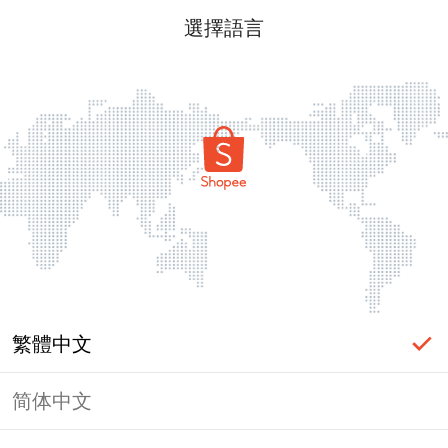
選擇語言
繁體中文
简体中文
頁面無法顯示