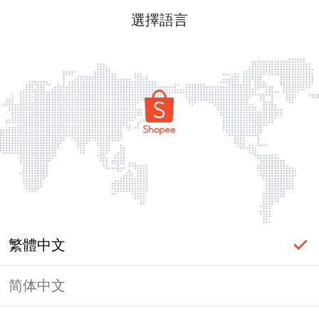
選擇語言
繁體中文
简体中文
頁面無法顯示