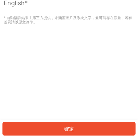
English*
發生錯誤！請登入並再試一次或回到主
頁。
* 自動翻譯結果由第三方提供，未涵蓋圖片及系統文字，並可能存在誤差，若有
差異請以原文為準。
登入
返回首頁
確定
ID: 5054e442155-2b23-4fef-bb74-0c7f6bb763e2