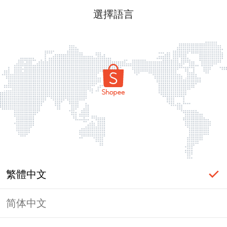
選擇語言
繁體中文
简体中文
頁面無法顯示