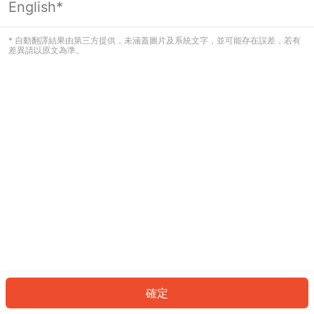
English*
發生錯誤！請登入並再試一次或回到主
頁。
* 自動翻譯結果由第三方提供，未涵蓋圖片及系統文字，並可能存在誤差，若有
差異請以原文為準。
登入
返回首頁
確定
ID: 70359579d1d-6248-44cf-987b-09c99c173c87