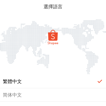
選擇語言
繁體中文
简体中文
頁面無法顯示