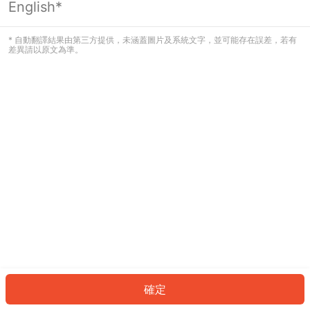
English*
發生錯誤！請登入並再試一次或回到主
頁。
* 自動翻譯結果由第三方提供，未涵蓋圖片及系統文字，並可能存在誤差，若有
差異請以原文為準。
登入
返回首頁
確定
ID: 405ffaef0d9-efe2-4c33-b599-7934575145c9