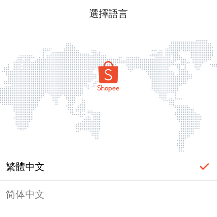
選擇語言
繁體中文
简体中文
頁面無法顯示