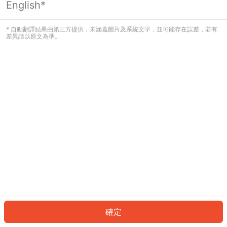
English*
發生錯誤！請登入並再試一次或回到主
頁。
* 自動翻譯結果由第三方提供，未涵蓋圖片及系統文字，並可能存在誤差，若有
差異請以原文為準。
登入
返回首頁
確定
ID: 3740270bc7a-628d-4295-8184-2c3bcd8d6cdc