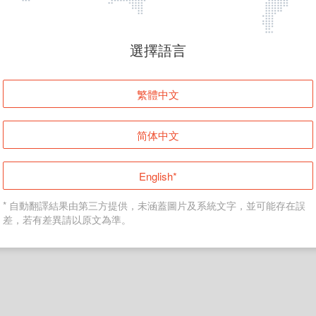
頁面無法顯示
選擇語言
發生錯誤！請登入並再試一次或回到主頁。
繁體中文
登入
简体中文
返回首頁
English*
* 自動翻譯結果由第三方提供，未涵蓋圖片及系統文字，並可能存在誤
差，若有差異請以原文為準。