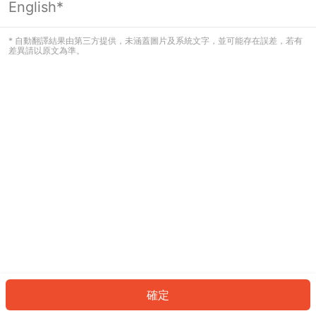
English*
發生錯誤！請登入並再試一次或回到主
頁。
* 自動翻譯結果由第三方提供，未涵蓋圖片及系統文字，並可能存在誤差，若有
差異請以原文為準。
登入
返回首頁
確定
ID: 656b09bf4a2-156e-4f94-9c17-f24ebfba62f6