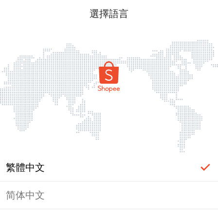
選擇語言
繁體中文
简体中文
頁面無法顯示