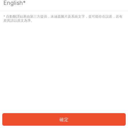
English*
發生錯誤！請登入並再試一次或回到主
頁。
* 自動翻譯結果由第三方提供，未涵蓋圖片及系統文字，並可能存在誤差，若有
差異請以原文為準。
登入
返回首頁
確定
ID: 230479d12e8-63c6-435c-bd2c-2fd155cbf37f