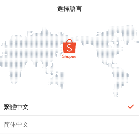
選擇語言
繁體中文
简体中文
頁面無法顯示