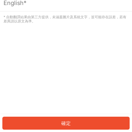
English*
發生錯誤！請登入並再試一次或回到主
頁。
* 自動翻譯結果由第三方提供，未涵蓋圖片及系統文字，並可能存在誤差，若有
差異請以原文為準。
登入
返回首頁
確定
ID: 6408ca8ee4c-99d0-4924-810a-a53170d9a2a0