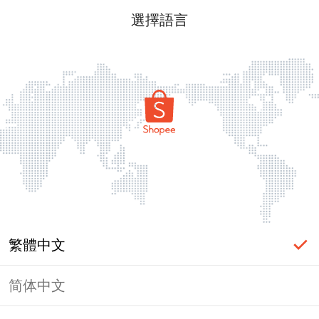
選擇語言
繁體中文
简体中文
頁面無法顯示