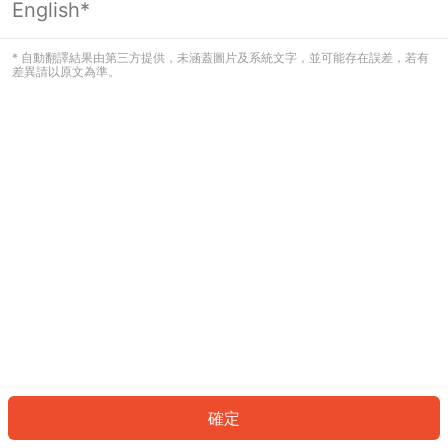
English*
發生錯誤！請登入並再試一次或回到主
頁。
* 自動翻譯結果由第三方提供，未涵蓋圖片及系統文字，並可能存在誤差，若有
差異請以原文為準。
登入
返回首頁
確定
ID: 6079ef21ca3-152c-4f36-a0c2-d13d2df64d19