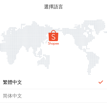
選擇語言
繁體中文
简体中文
頁面無法顯示