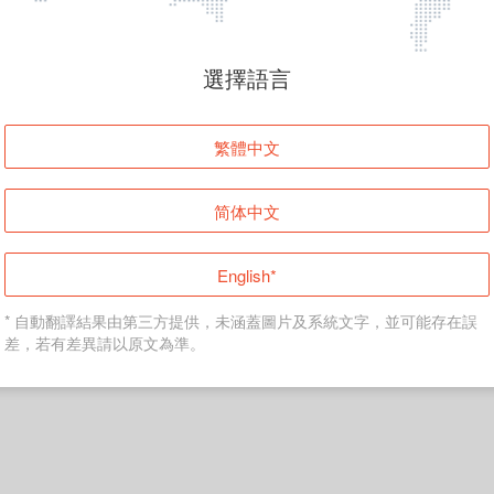
頁面無法顯示
選擇語言
發生錯誤！請登入並再試一次或回到主頁。
繁體中文
登入
简体中文
返回首頁
English*
* 自動翻譯結果由第三方提供，未涵蓋圖片及系統文字，並可能存在誤
差，若有差異請以原文為準。