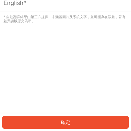
English*
發生錯誤！請登入並再試一次或回到主
頁。
* 自動翻譯結果由第三方提供，未涵蓋圖片及系統文字，並可能存在誤差，若有
差異請以原文為準。
登入
返回首頁
確定
ID: 910e07ae758-d18c-4b58-bb45-3cb3b45a13ea