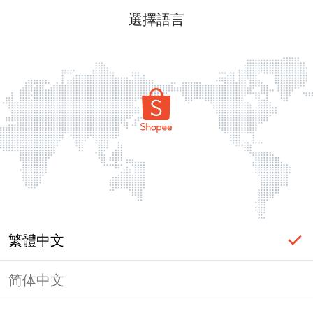
選擇語言
繁體中文
简体中文
頁面無法顯示