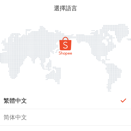
選擇語言
繁體中文
简体中文
頁面無法顯示