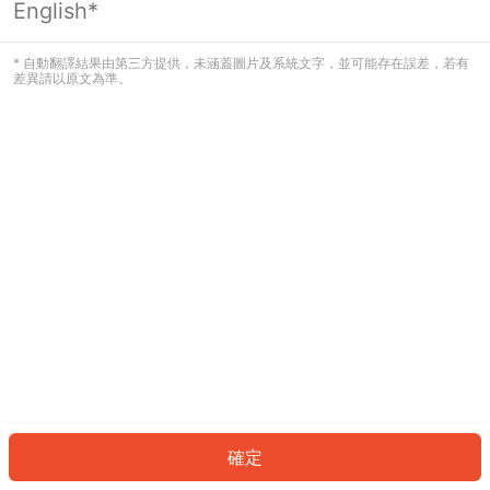
English*
發生錯誤！請登入並再試一次或回到主
頁。
* 自動翻譯結果由第三方提供，未涵蓋圖片及系統文字，並可能存在誤差，若有
差異請以原文為準。
登入
返回首頁
確定
ID: 2910bc9caa8-9800-4ff0-9b3c-ea7baf1b4544